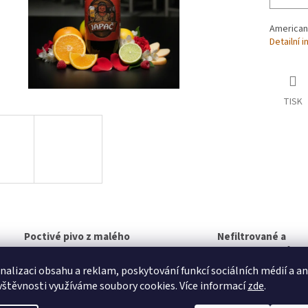
American 
Detailní 
TISK
Poctivé pivo z malého
Nefiltrované a
pivovaru
nepasterované
řemeslo, které je znát v
žádné „uhlazené“
nalizaci obsahu a reklam, poskytování funkcí sociálních médií a a
každém loku.
kompromisy.
vštěvnosti využíváme soubory cookies. Více informací
zde
.