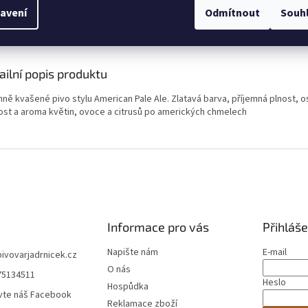
avení
Odmítnout
Souh
s
Diskuze
ailní popis produktu
ně kvašené pivo stylu American Pale Ale. Zlatavá barva, příjemná plnost, o
ost a aroma květin, ovoce a citrusů po amerických chmelech
Informace pro vás
Přihláše
Napište nám
E-mail
pivovarjadrnicek.cz
O nás
75134511
Heslo
Hospůdka
vte náš Facebook
Reklamace zboží