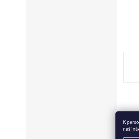
n
e
l
K perso
naší ná