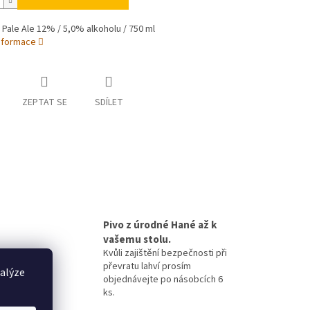
Pale Ale 12% / 5,0% alkoholu / 750 ml
informace
ZEPTAT SE
SDÍLET
Pivo z úrodné Hané až k
vašemu stolu.
Kvůli zajištění bezpečnosti při
převratu lahví prosím
nalýze
objednávejte po násobcích 6
ks.