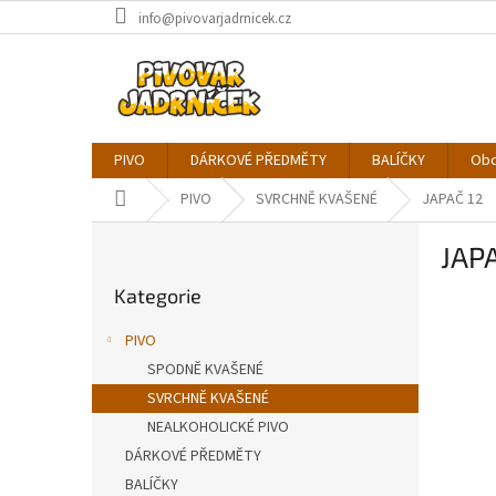
Přejít
info@pivovarjadrnicek.cz
na
obsah
PIVO
DÁRKOVÉ PŘEDMĚTY
BALÍČKY
Obc
Domů
PIVO
SVRCHNĚ KVAŠENÉ
JAPAČ 12
P
JAP
o
Přeskočit
s
Kategorie
kategorie
t
r
PIVO
a
SPODNĚ KVAŠENÉ
n
SVRCHNĚ KVAŠENÉ
n
í
NEALKOHOLICKÉ PIVO
p
DÁRKOVÉ PŘEDMĚTY
a
BALÍČKY