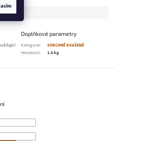
lasím
Doplňkové parametry
svěžující
Kategorie
:
SVRCHNĚ KVAŠENÉ
Hmotnost
:
1.6 kg
ní