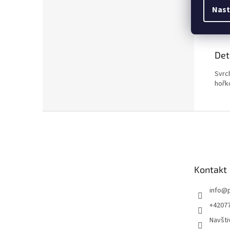
Nast
Popi
Det
Svrch
hořk
Z
á
p
a
t
Kontakt
í
info
@
+4207
Navšti