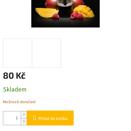
80 Kč
Měrná
Skladem
cena:
Možnosti doručení
Přidat do košíku