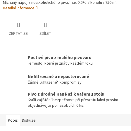
Míchaný nápoj z nealkoholického piva/max 0,5% alkoholu / 750 ml
Detailní informace
ZEPTAT SE
SDÍLET
Poctivé pivo z malého pivovaru
řemeslo, které je znát v každém loku.
Nefiltrované a nepasterované
žádné „uhlazené“ kompromisy.
Pivo z úrodné Hané až k vašemu stolu.
Kvůli zajištění bezpečnosti při převratu lahví prosím
objednávejte po násobcích 6 ks.
Popis
Diskuze