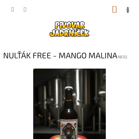
Přejít
NÁKUP
na
obsah
KOŠÍK
NULŤÁK FREE - MANGO MALINA
NE02