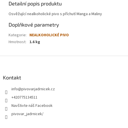
Detailní popis produktu
Osvěžující nealkoholické pivo s příchutí Manga a Maliny
Doplňkové parametry
Kategorie
:
NEALKOHOLICKÉ PIVO
Hmotnost
:
1.6 kg
Z
á
p
a
Kontakt
t
info
@
pivovarjadrnicek.cz
í
+420775134511
Navštivte náš Facebook
pivovar_jadrnicek/